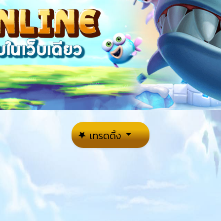
เทรดดิ้ง