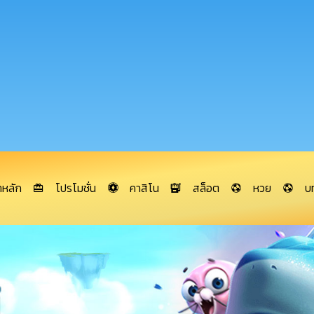
าหลัก
โปรโมชั่น
คาสิโน
สล็อต
หวย
บ